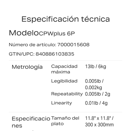
Especificación técnica
Modelo
CPWplus 6P
Número de artículo: 7000015608
GTIN/UPC: 840886103835
Metrología
Capacidad
13lb / 6kg
máxima
Legibilidad
0.005lb /
0.002kg
Repeatability
0.005lb / 2g
Linearity
0.01lb / 4g
Especificacio
Tamaño del
11.8" x 11.8" /
plato
300 x 300mm
nes