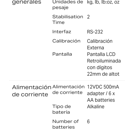
generales
Unidades de
kg, lb, lb:oz, oz
pesaje
Stabilisation
2
Time
Interfaz
RS-232
Calibración
Calibración
Externa
Pantalla
Pantalla LCD
Retroiluminada
con dígitos
22mm de altot
Alimentación
Alimentación
12VDC 500mA
de corriente
adapter / 6 x
de corriente
AA batteries
Tipo de
Alkaline
batería
Number of
6
batteries