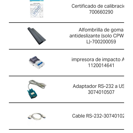
Certificado de calibración-
700660290
Alfombrilla de goma
antideslizante (solo CPWplus
L)-700200059
impresora de impacto AIP-
1120014641
Adaptador RS-232 a USB-
3074010507
Cable RS-232-3074010266