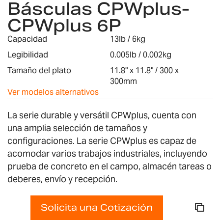
Básculas CPWplus-
comienzo
CPWplus 6P
de
la
Capacidad
13lb / 6kg
galería
de
Legibilidad
0.005lb / 0.002kg
imágenes
Tamaño del plato
11.8" x 11.8" / 300 x
300mm
Ver modelos alternativos
La serie durable y versátil CPWplus, cuenta con
una amplia selección de tamaños y
configuraciones. La serie CPWplus es capaz de
acomodar varios trabajos industriales, incluyendo
prueba de concreto en el campo, almacén tareas o
deberes, envío y recepción.
Solicita una Cotización