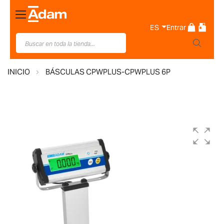
Toggle
Nav
ES
Entrar
INICIO
BÁSCULAS CPWPLUS-CPWPLUS 6P
Saltar
al
final
de
la
galería
de
imágenes