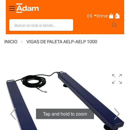
Toggle
Nav
ES
Entrar
INICIO
VIGAS DE PALETA AELP-AELP 1000
Saltar
al
final
de
la
galería
de
Tap and hold to zoom
imágenes