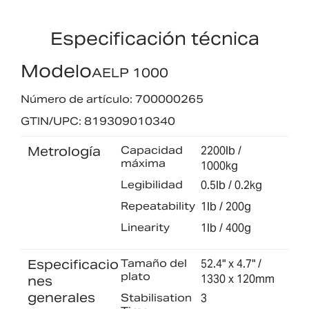
Especificación técnica
Modelo
AELP 1000
Número de artículo: 700000265
GTIN/UPC: 819309010340
Metrología
Capacidad
2200lb /
máxima
1000kg
Legibilidad
0.5lb / 0.2kg
Repeatability
1lb / 200g
Linearity
1lb / 400g
Especificacio
Tamaño del
52.4" x 4.7" /
plato
1330 x 120mm
nes
generales
Stabilisation
3