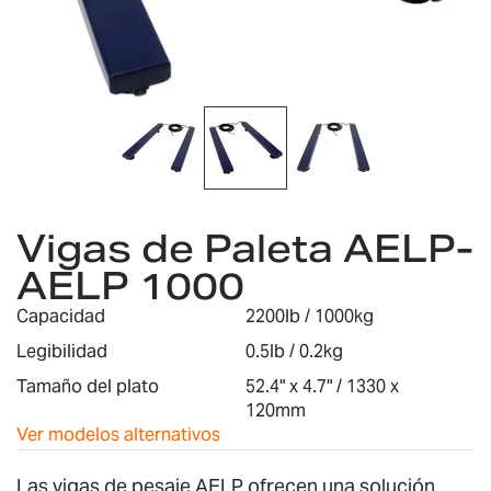
Saltar
al
Vigas de Paleta AELP-
comienzo
AELP 1000
de
la
Capacidad
2200lb / 1000kg
galería
de
Legibilidad
0.5lb / 0.2kg
imágenes
Tamaño del plato
52.4" x 4.7" / 1330 x
120mm
Ver modelos alternativos
Las vigas de pesaje AELP ofrecen una solución