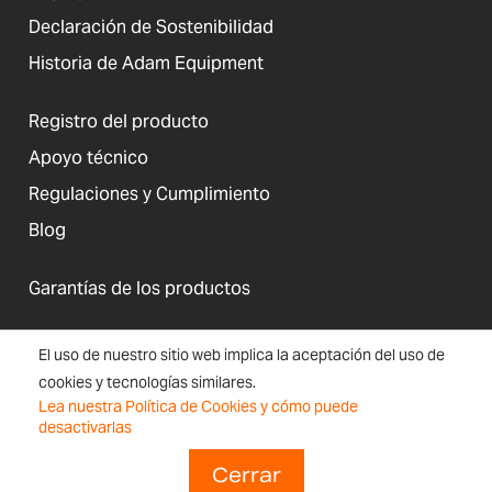
Declaración de Sostenibilidad
Historia de Adam Equipment
Registro del producto
Apoyo técnico
Regulaciones y Cumplimiento
Blog
Garantías de los productos
El uso de nuestro sitio web implica la aceptación del uso de
cookies y tecnologías similares.
Estados Unidos
Lea nuestra Política de Cookies y cómo puede
Términos y
Accesibilidad, Cookies e
Inscripción
Mapa
desactivarlas
Condiciones
Información del Sitio Web
en el boletín
de
sitio
Cerrar
Copyright © 2026 Adam Equipment