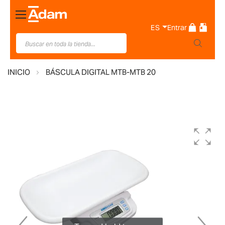
Toggle
Nav
ES
Entrar
INICIO
BÁSCULA DIGITAL MTB-MTB 20
Saltar
al
final
de
la
galería
de
imágenes