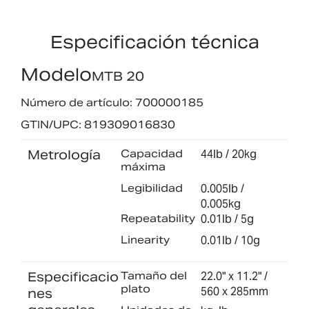
Especificación técnica
Modelo
MTB 20
Número de artículo: 700000185
GTIN/UPC: 819309016830
Metrología
Capacidad
44lb / 20kg
máxima
Legibilidad
0.005lb /
0.005kg
Repeatability
0.01lb / 5g
Linearity
0.01lb / 10g
Especificacio
Tamaño del
22.0" x 11.2" /
plato
560 x 285mm
nes