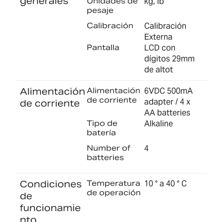
generales
Unidades de
kg, lb
pesaje
Calibración
Calibración
Externa
Pantalla
LCD con
dígitos 29mm
de altot
Alimentación
Alimentación
6VDC 500mA
de corriente
adapter / 4 x
de corriente
AA batteries
Tipo de
Alkaline
batería
Number of
4
batteries
Condiciones
Temperatura
10 ° a 40 ° C
de operación
de
funcionamie
nto