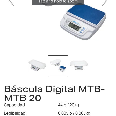
Tap and hold to zoom
Saltar
al
Báscula Digital MTB-
comienzo
MTB 20
de
la
Capacidad
44lb / 20kg
galería
de
Legibilidad
0.005lb / 0.005kg