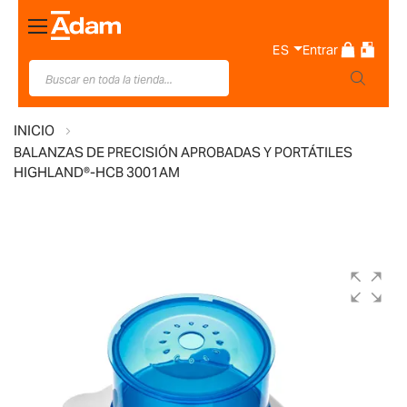
Toggle
Nav
ES
Entrar
INICIO
BALANZAS DE PRECISIÓN APROBADAS Y PORTÁTILES
HIGHLAND®-HCB 3001AM
Saltar
al
final
de
la
galería
de