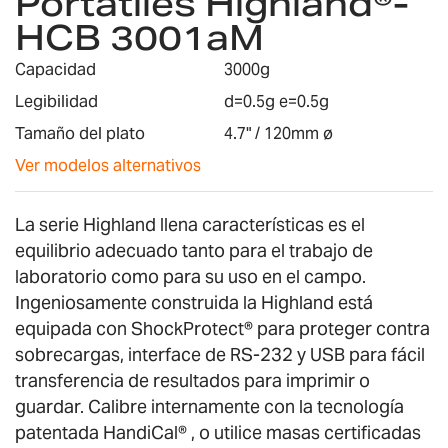
Portátiles Highland®-
galería
HCB 3001aM
de
imágenes
Capacidad
3000g
Legibilidad
d=0.5g e=0.5g
Tamaño del plato
4.7" / 120mm ø
Ver modelos alternativos
La serie Highland llena características es el
equilibrio adecuado tanto para el trabajo de
laboratorio como para su uso en el campo.
Ingeniosamente construida la Highland está
equipada con ShockProtect® para proteger contra
sobrecargas, interface de RS-232 y USB para fácil
transferencia de resultados para imprimir o
guardar. Calibre internamente con la tecnología
patentada HandiCal® , o utilice masas certificadas