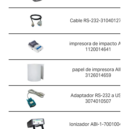
Cable RS-232-3104012701
impresora de impacto AIP-
1120014641
papel de impresora AIP-
3126014659
Adaptador RS-232 a USB-
3074010507
Ionizador ABI-1-700100410