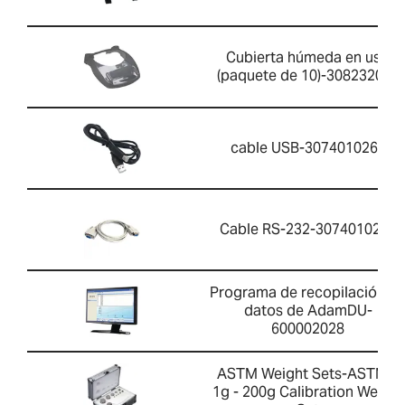
Cubierta húmeda en uso
(paquete de 10)-308232035
cable USB-3074010267
Cable RS-232-3074010266
Programa de recopilación d
datos de AdamDU-
600002028
ASTM Weight Sets-ASTM 1
1g - 200g Calibration Weight