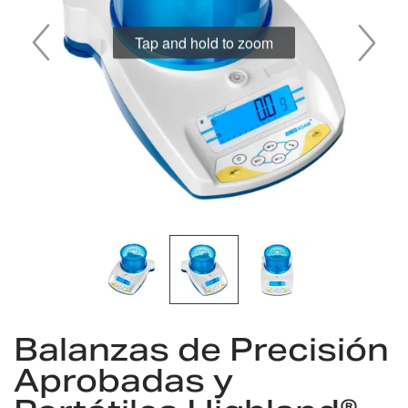
imágenes
Tap and hold to zoom
Saltar
Balanzas de Precisión
al
comienzo
Aprobadas y
de
la