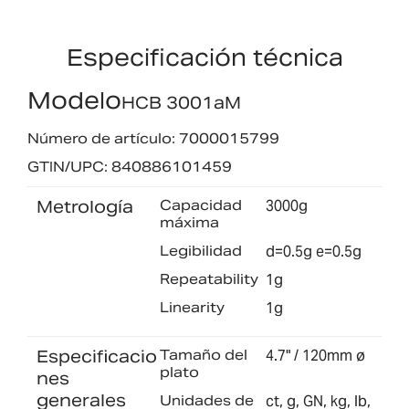
Especificación técnica
Modelo
HCB 3001aM
Número de artículo: 7000015799
GTIN/UPC: 840886101459
Metrología
Capacidad
3000g
máxima
Legibilidad
d=0.5g e=0.5g
Repeatability
1g
Linearity
1g
Especificacio
Tamaño del
4.7" / 120mm ø
plato
nes
generales
Unidades de
ct, g, GN, kg, lb,