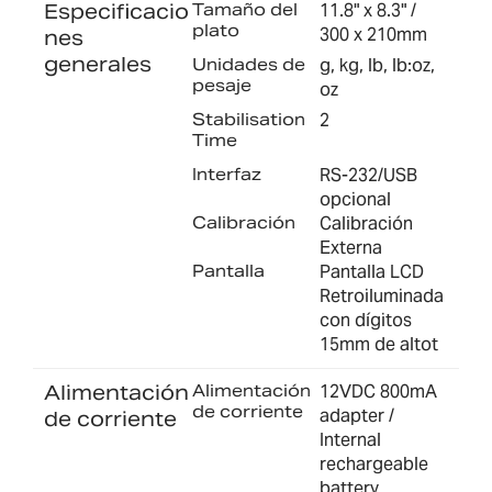
Especificacio
Tamaño del
11.8" x 8.3" /
plato
300 x 210mm
nes
generales
Unidades de
g, kg, lb, lb:oz,
pesaje
oz
Stabilisation
2
Time
Interfaz
RS-232/USB
opcional
Calibración
Calibración
Externa
Pantalla
Pantalla LCD
Retroiluminada
con dígitos
15mm de altot
Alimentación
Alimentación
12VDC 800mA
de corriente
adapter /
de corriente
Internal
rechargeable
battery