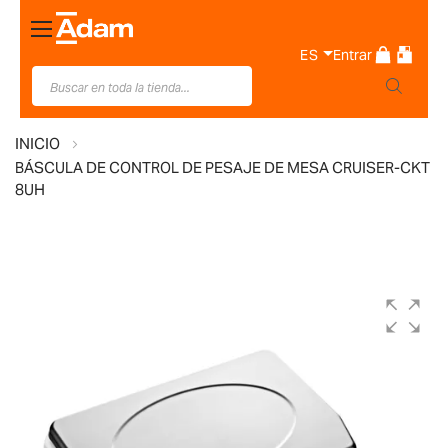
Toggle
Nav
ES
Entrar
INICIO
BÁSCULA DE CONTROL DE PESAJE DE MESA CRUISER-CKT
8UH
Saltar
al
final
de
la
galería
de