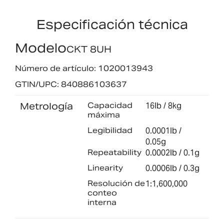
Especificación técnica
Modelo
CKT 8UH
Número de artículo: 1020013943
GTIN/UPC: 840886103637
Metrología
Capacidad
16lb / 8kg
máxima
Legibilidad
0.0001lb /
0.05g
Repeatability
0.0002lb / 0.1g
Linearity
0.0006lb / 0.3g
Resolución de
1:1,600,000
conteo
interna