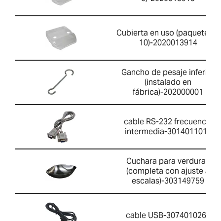
Cubierta en uso (paquete de
10)-2020013914
Gancho de pesaje inferior
(instalado en
fábrica)-202000001
cable RS-232 frecuencia
intermedia-3014011014
Cuchara para verduras
(completa con ajuste a
escalas)-303149759
cable USB-3074010267