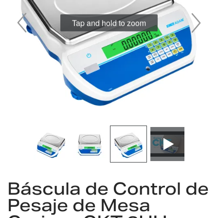
imágenes
Tap and hold to zoom
Saltar
al
Báscula de Control de
comienzo
Pesaje de Mesa
de
la