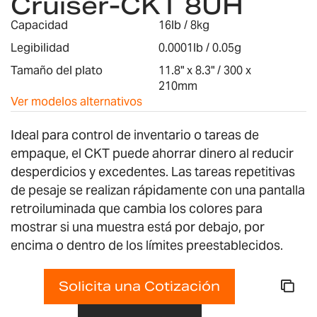
Cruiser-CKT 8UH
galería
de
Capacidad
16lb / 8kg
imágenes
Legibilidad
0.0001lb / 0.05g
Tamaño del plato
11.8" x 8.3" / 300 x
210mm
Ver modelos alternativos
Ideal para control de inventario o tareas de
empaque, el CKT puede ahorrar dinero al reducir
desperdicios y excedentes. Las tareas repetitivas
de pesaje se realizan rápidamente con una pantalla
retroiluminada que cambia los colores para
mostrar si una muestra está por debajo, por
encima o dentro de los límites preestablecidos.
Solicita una Cotización