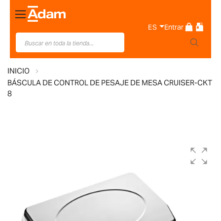
Toggle
Nav
ES
Entrar
INICIO
BÁSCULA DE CONTROL DE PESAJE DE MESA CRUISER-CKT
8
Saltar
al
final
de
la
galería
de