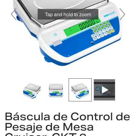
imágenes
Saltar
Báscula de Control de
al
comienzo
Pesaje de Mesa
de
la