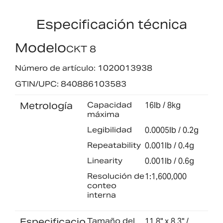
Especificación técnica
Modelo
CKT 8
Número de artículo: 1020013938
GTIN/UPC: 840886103583
Metrología
Capacidad
16lb / 8kg
máxima
Legibilidad
0.0005lb / 0.2g
Repeatability
0.001lb / 0.4g
Linearity
0.001lb / 0.6g
Resolución de
1:1,600,000
conteo
interna
Especificacio
Tamaño del
11.8" x 8.3" /