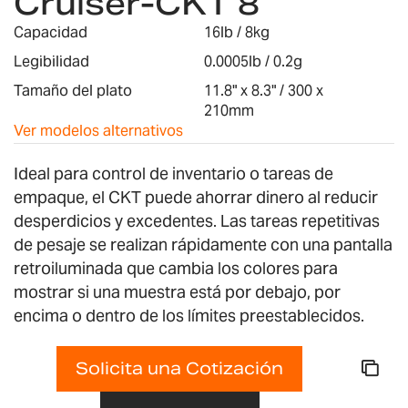
Cruiser-CKT 8
galería
de
Capacidad
16lb / 8kg
imágenes
Legibilidad
0.0005lb / 0.2g
Tamaño del plato
11.8" x 8.3" / 300 x
210mm
Ver modelos alternativos
Ideal para control de inventario o tareas de
empaque, el CKT puede ahorrar dinero al reducir
desperdicios y excedentes. Las tareas repetitivas
de pesaje se realizan rápidamente con una pantalla
retroiluminada que cambia los colores para
mostrar si una muestra está por debajo, por
encima o dentro de los límites preestablecidos.
Solicita una Cotización