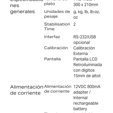
plato
300 x 210mm
nes
generales
Unidades de
g, kg, lb, lb:oz,
pesaje
oz
Stabilisation
2
Time
Interfaz
RS-232/USB
opcional
Calibración
Calibración
Externa
Pantalla
Pantalla LCD
Retroiluminada
con dígitos
15mm de altot
Alimentación
Alimentación
12VDC 800mA
de corriente
adapter /
de corriente
Internal
rechargeable
battery