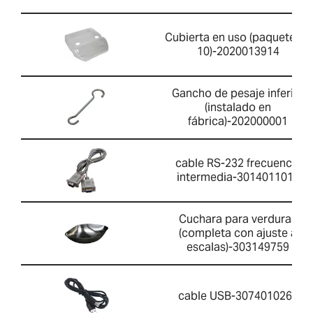
Cubierta en uso (paquete de
10)-2020013914
Gancho de pesaje inferior
(instalado en
fábrica)-202000001
cable RS-232 frecuencia
intermedia-3014011014
Cuchara para verduras
(completa con ajuste a
escalas)-303149759
cable USB-3074010267