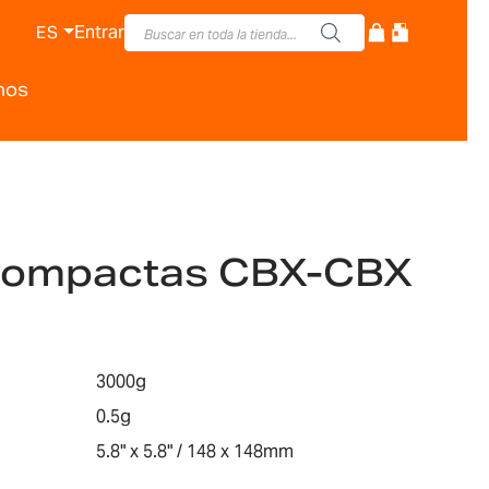
Entrar
ES
nos
Compactas CBX-CBX
3000g
0.5g
5.8" x 5.8" / 148 x 148mm