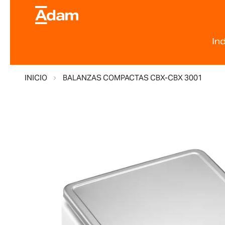
In
INICIO
BALANZAS COMPACTAS CBX-CBX 3001
Saltar
al
final
de
la
galería
de
imágenes