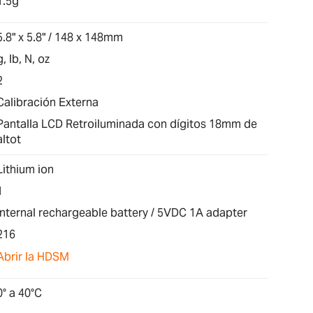
1.5g
5.8" x 5.8" / 148 x 148mm
g, lb, N, oz
2
Calibración Externa
Pantalla LCD Retroiluminada con dígitos 18mm de
altot
Lithium ion
1
Internal rechargeable battery / 5VDC 1A adapter
216
Abrir la HDSM
0° a 40°C