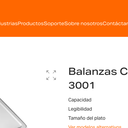
dustrias
Productos
Soporte
Sobre nosotros
Contácta
Balanzas 
3001
Capacidad
Legibilidad
Tamaño del plato
Ver modelos alternativos