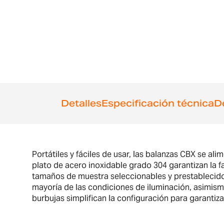
comienzo
de
la
galería
de
imágenes
Detalles
Especificación técnica
D
Portátiles y fáciles de usar, las balanzas CBX se a
plato de acero inoxidable grado 304 garantizan la f
tamaños de muestra seleccionables y prestablecidos.
mayoría de las condiciones de iluminación, asimismo
burbujas simplifican la configuración para garantizar