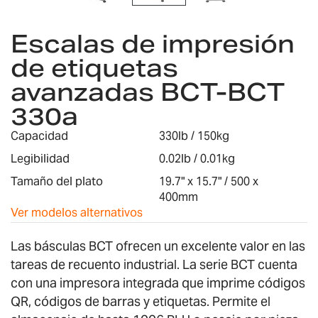
Saltar
al
Escalas de impresión
comienzo
de etiquetas
de
la
avanzadas BCT-BCT
galería
de
330a
imágenes
Capacidad
330lb / 150kg
Legibilidad
0.02lb / 0.01kg
Tamaño del plato
19.7" x 15.7" / 500 x
400mm
Ver modelos alternativos
Las básculas BCT ofrecen un excelente valor en las
tareas de recuento industrial. La serie BCT cuenta
con una impresora integrada que imprime códigos
QR, códigos de barras y etiquetas. Permite el