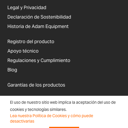
Legal y Privacidad
Declaración de Sostenibilidad
Historia de Adam Equipment
Registro del producto
Apoyo técnico
Regulaciones y Cumplimiento
Blog
Garantías de los productos
El uso de nuestro sitio web implica la aceptación del uso de
cookies y tecnologías similares.
Estados Unidos
Lea nuestra Política de Cookies y cómo puede
Términos y
Accesibilidad, Cookies e
Inscripción
Mapa
desactivarlas
Condiciones
Información del Sitio Web
en el boletín
de