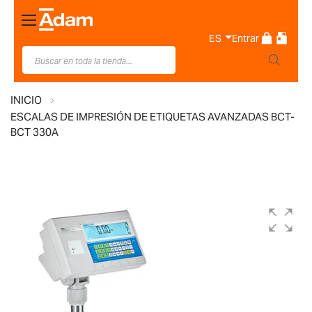
Toggle
Nav
ES
Entrar
INICIO
ESCALAS DE IMPRESIÓN DE ETIQUETAS AVANZADAS BCT-
BCT 330A
Saltar
al
final
de
la
galería
de