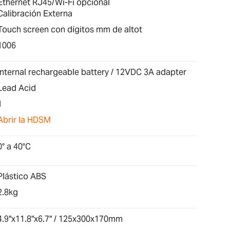
Ethernet RJ45/Wi-Fi opcional
Calibración Externa
Touch screen con dígitos mm de altot
1006
Internal rechargeable battery / 12VDC 3A adapter
Lead Acid
1
Abrir la HDSM
0° a 40°C
Plástico ABS
2.8kg
4.9"x11.8"x6.7" / 125x300x170mm