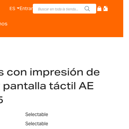
Entrar
ES
nos
s con impresión de
 pantalla táctil AE
5
Selectable
Selectable