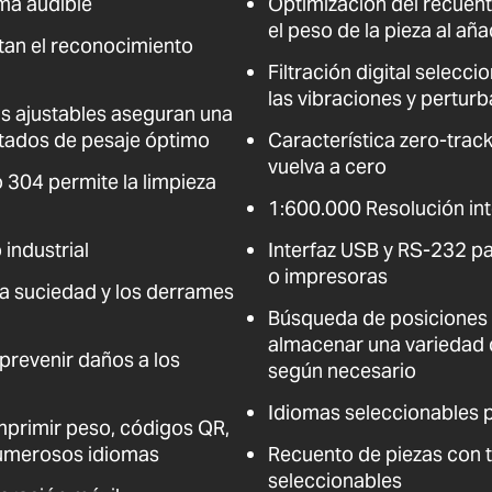
ma audible
Optimización del recuen
el peso de la pieza al aña
itan el reconocimiento
Filtración digital selecc
las vibraciones y pertur
tas ajustables aseguran una
tados de pesaje óptimo
Característica zero-tracki
vuelva a cero
o 304 permite la limpieza
1:600.000 Resolución in
 industrial
Interfaz USB y RS-232 
o impresoras
la suciedad y los derrames
Búsqueda de posiciones 
almacenar una variedad d
prevenir daños a los
según necesario
Idiomas seleccionables 
primir peso, códigos QR,
numerosos idiomas
Recuento de piezas con 
seleccionables