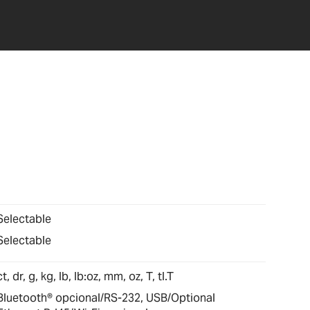
Selectable
Selectable
ct, dr, g, kg, lb, lb:oz, mm, oz, T, tl.T
Bluetooth® opcional/RS-232, USB/Optional