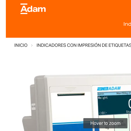
In
INICIO
INDICADORES CON IMPRESIÓN DE ETIQUETAS 
Saltar
al
final
de
la
galería
de
imágenes
Hover to zoom