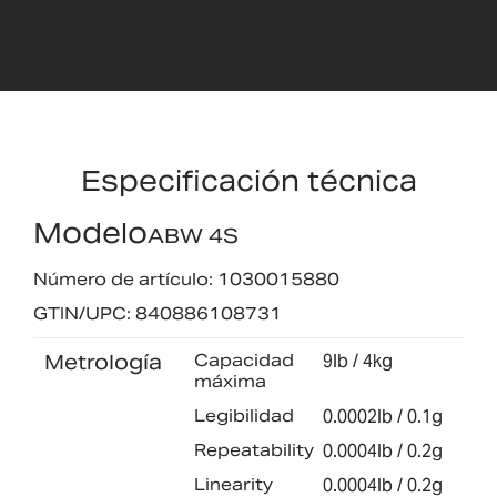
Especificación técnica
Modelo
ABW 4S
Número de artículo: 1030015880
GTIN/UPC: 840886108731
Metrología
Capacidad
9lb / 4kg
máxima
Legibilidad
0.0002lb / 0.1g
Repeatability
0.0004lb / 0.2g
Linearity
0.0004lb / 0.2g