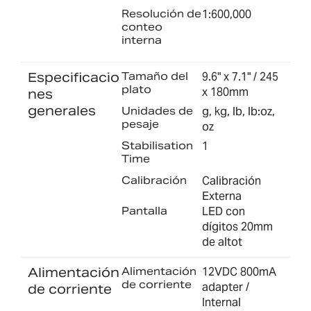
Resolución de
1:600,000
conteo
interna
Especificacio
Tamaño del
9.6" x 7.1" / 245
plato
x 180mm
nes
generales
Unidades de
g, kg, lb, lb:oz,
pesaje
oz
Stabilisation
1
Time
Calibración
Calibración
Externa
Pantalla
LED con
dígitos 20mm
de altot
Alimentación
Alimentación
12VDC 800mA
de corriente
adapter /
de corriente
Internal