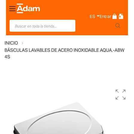
Toggle
Nav
ES
Entrar
INICIO
BÁSCULAS LAVABLES DE ACERO INOXIDABLE AQUA.-ABW
4S
Saltar
al
final
de
la
galería
de