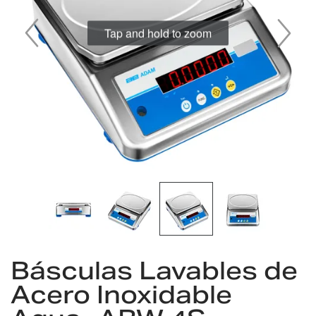
imágenes
Tap and hold to zoom
Saltar
Básculas Lavables de
al
comienzo
Acero Inoxidable
de
la