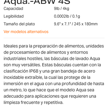
Aqua.-ABW 4S
galería
de
Capacidad
9lb / 4kg
imágenes
Legibilidad
0.0002lb / 0.1g
Tamaño del plato
9.6" x 7.1" / 245 x 180mm
Ver modelos alternativos
Ideales para la preparación de alimentos, unidades
de procesamiento de alimentos y entornos
industriales hostiles, las básculas de lavado Aqua
son muy versátiles. Estas básculas cuentan con la
clasificación IP68 y una gran bandeja de acero
inoxidable extraíble, la cual las protege de la
inmersión en el agua con una profundidad de hasta
un metro, lo que hace que el modelo Aqua sea
adecuado para aplicaciones que requieren una
limpieza frecuente y repetitiva.