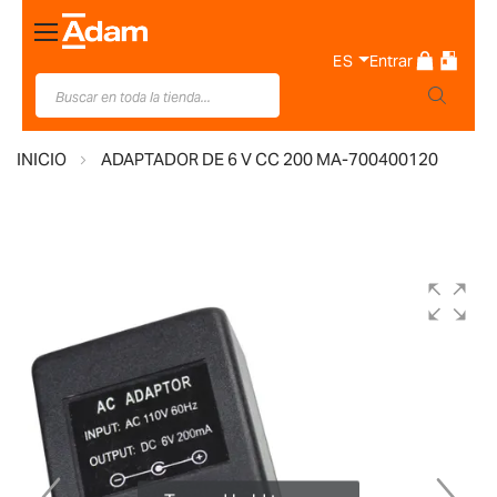
Toggle
Nav
ES
Entrar
INICIO
ADAPTADOR DE 6 V CC 200 MA-700400120
Saltar
al
final
de
la
galería
de
imágenes