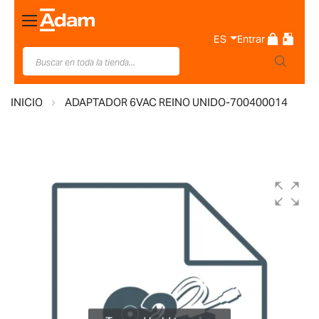
Toggle
Nav
ES
Entrar
INICIO
ADAPTADOR 6VAC REINO UNIDO-700400014
Saltar
al
final
de
la
galería
de
imágenes