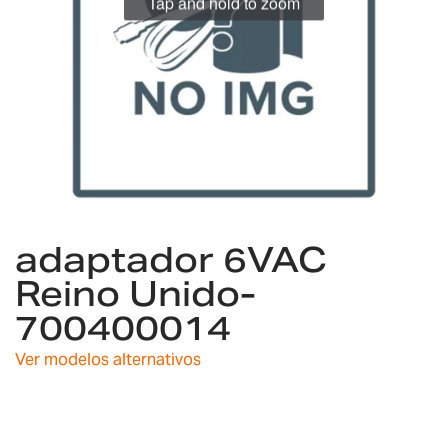
Tap and hold to zoom
Saltar
adaptador 6VAC
al
comienzo
Reino Unido-
de
700400014
la
galería
de
Ver modelos alternativos
imágenes