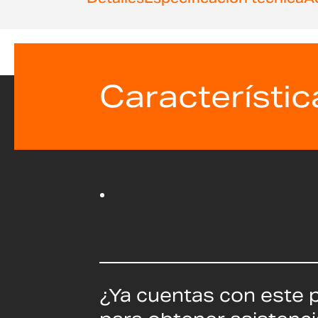
de
la
galería
de
imágenes
Característic
¿Ya cuentas con este 