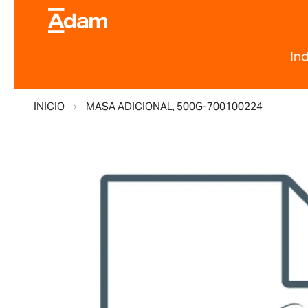
In
INICIO
MASA ADICIONAL, 500G-700100224
Saltar
al
final
de
la
galería
de
imágenes