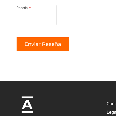
Reseña
Enviar Reseña
Cont
Lega