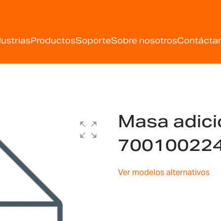
dustrias
Productos
Soporte
Sobre nosotros
Contácta
Masa adici
70010022
Ver modelos alternativos