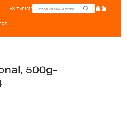
Entrar
ES
nos
onal, 500g-
4