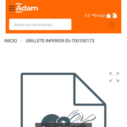
Toggle
Nav
ES
Entrar
INICIO
GRILLETE INFERIOR (5)-700100173
Saltar
al
final
de
la
galería
de
imágenes