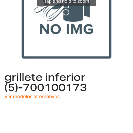
Tap and hold to zoom
Saltar
grillete inferior
al
comienzo
(5)-700100173
de
la
Ver modelos alternativos
galería
de
imágenes