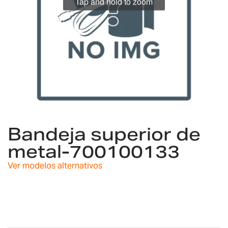
Tap and hold to zoom
Saltar
al
Bandeja superior de
comienzo
metal-700100133
de
la
Ver modelos alternativos
galería
de
imágenes