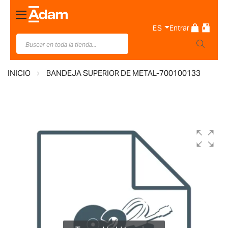
Toggle
Nav
ES
Entrar
INICIO
BANDEJA SUPERIOR DE METAL-700100133
Saltar
al
final
de
la
galería
de
imágenes