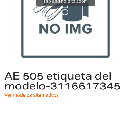
Tap and hold to zoom
Saltar
AE 505 etiqueta del
al
comienzo
modelo-3116617345
de
la
Ver modelos alternativos
galería
de
imágenes