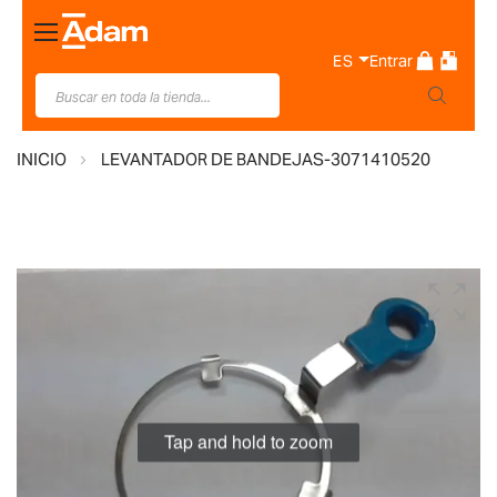
Toggle
Nav
ES
Entrar
INICIO
LEVANTADOR DE BANDEJAS-3071410520
Saltar
al
final
de
la
galería
de
Tap and hold to zoom
imágenes