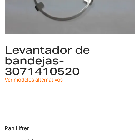
Saltar
al
Levantador de
comienzo
bandejas-
de
la
3071410520
galería
de
Ver modelos alternativos
imágenes
Pan Lifter