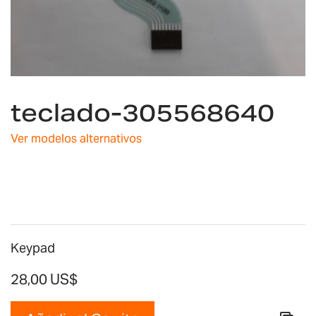
Saltar
al
teclado-305568640
comienzo
de
Ver modelos alternativos
la
galería
de
imágenes
Keypad
28,00 US$