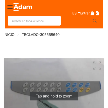
Toggle
Nav
ES
Entrar
INICIO
TECLADO-305568640
Saltar
al
final
de
la
galería
de
Tap and hold to zoom
imágenes