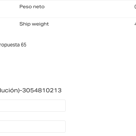
Peso neto
Ship weight
ropuesta 65
olución)-3054810213