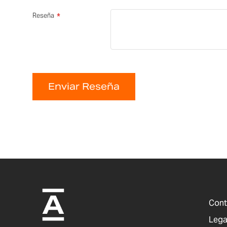
Reseña
Enviar Reseña
Cont
Lega