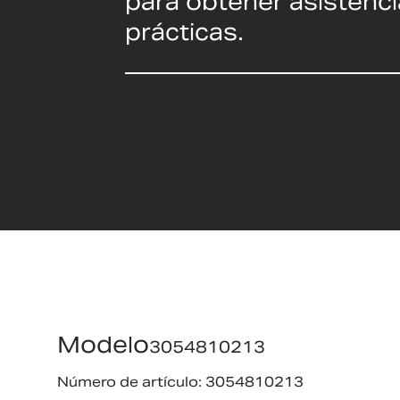
para obtener asistenci
prácticas.
Modelo
3054810213
Número de artículo: 3054810213