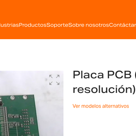
dustrias
Productos
Soporte
Sobre nosotros
Contácta
Placa PCB (
resolució
Ver modelos alternativos