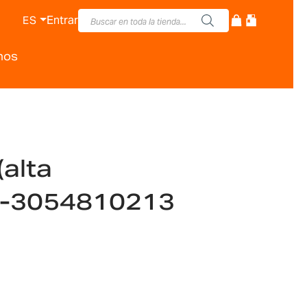
Entrar
ES
nos
alta
n)-3054810213