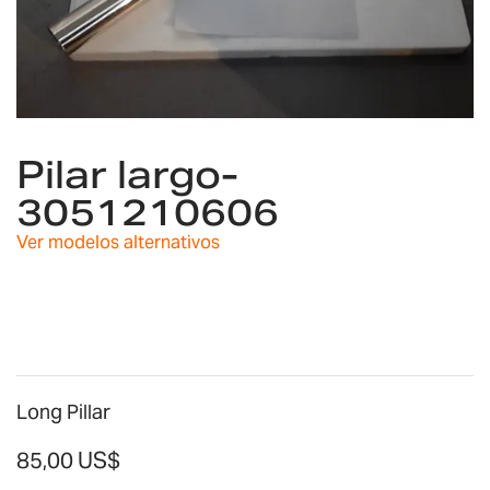
Saltar
al
Pilar largo-
comienzo
3051210606
de
la
Ver modelos alternativos
galería
de
imágenes
Long Pillar
85,00 US$