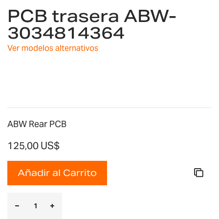
PCB trasera ABW-
al
comienzo
3034814364
de
la
Ver modelos alternativos
galería
de
imágenes
ABW Rear PCB
125,00 US$
Añadir al Carrito