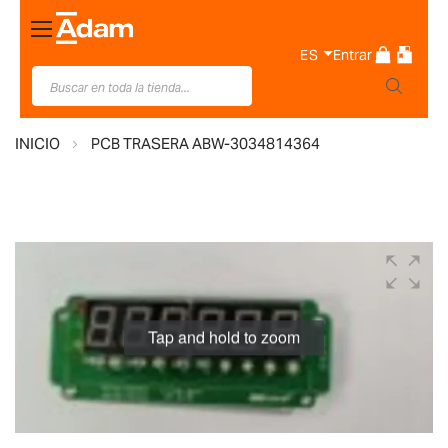
Toggle
Nav
ES
Entrar
INICIO
PCB TRASERA ABW-3034814364
Saltar
al
final
de
Tap and hold to zoom
la
galería
de
imágenes
Saltar