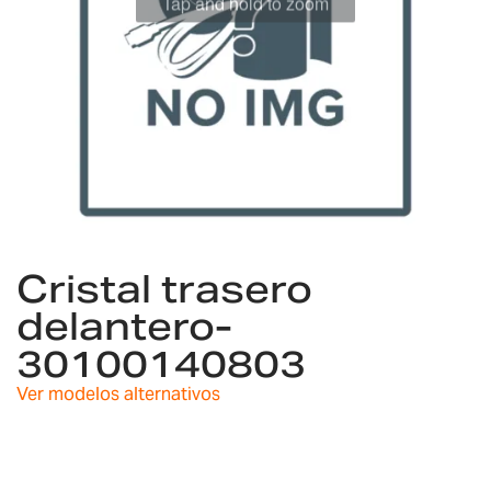
Saltar
al
Cristal trasero
comienzo
delantero-
de
la
30100140803
galería
de
Ver modelos alternativos
imágenes