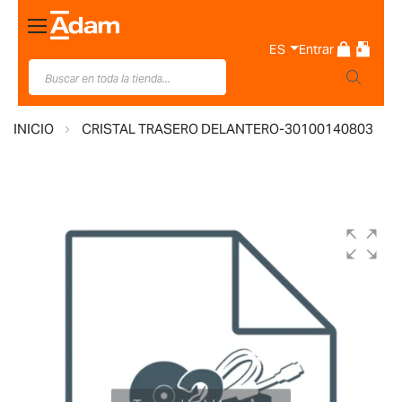
Toggle
Nav
ES
Entrar
INICIO
CRISTAL TRASERO DELANTERO-30100140803
Saltar
al
final
de
la
galería
de
imágenes