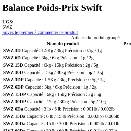
Balance Poids-Prix Swift
UGS:
SWZ
Soyez le premier à commenter ce produit
Articles du produit groupé
Nom du produit
Pri
SWZ 3D
Capacité :
1.5Kg / 3kg
Précision :
0.5g / 1g
SWZ 6D
Capacité :
3kg / 6kg
Précision :
1g / 2g
SWZ 15D
Capacité :
6kg / 15kg
Précision :
2g / 5g
SWZ 30D
Capacité :
15kg / 30kg
Précision :
5g / 10g
SWZ 3DP
Capacité :
1.5Kg / 3kg
Précision :
0.5g / 1g
SWZ 6DP
Capacité :
3kg / 6kg
Précision :
1g / 2g
SWZ 15DP
Capacité :
6kg / 15kg
Précision :
2g / 5g
SWZ 30DP
Capacité :
15kg / 30kg
Précision :
5g / 10g
SWZ 6Da
Capacité :
3 lb / 6 lb
Précision :
0.001lb / 0.002lb
SWZ 15Da
Capacité :
6 lb / 15 lb
Précision :
0.002lb / 0.005lb
SWZ 30Da
Capacité :
15 lb / 30 lb
Précision :
0.005lb / 0.01lb
SWZ 60Da
Capacité :
30 lb / 60 lb
Précision :
0.01lb / 0.02lb