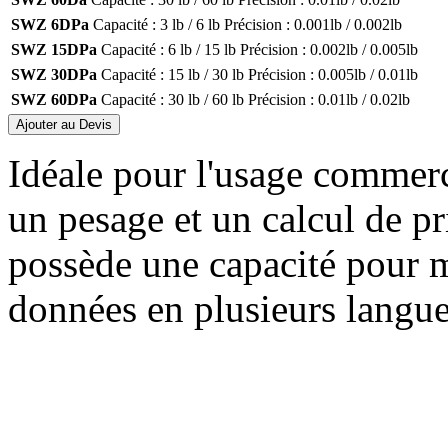
SWZ 6DPa
Capacité :
3 lb / 6 lb
Précision :
0.001lb / 0.002lb
SWZ 15DPa
Capacité :
6 lb / 15 lb
Précision :
0.002lb / 0.005lb
SWZ 30DPa
Capacité :
15 lb / 30 lb
Précision :
0.005lb / 0.01lb
SWZ 60DPa
Capacité :
30 lb / 60 lb
Précision :
0.01lb / 0.02lb
Ajouter au Devis
Idéale pour l'usage commerc
un pesage et un calcul de pr
possède une capacité pour mu
données en plusieurs langue