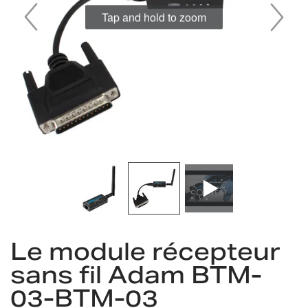
Tap and hold to zoom
Skip
to
Le module récepteur
the
sans fil Adam BTM-
beginning
of
03-BTM-03
the