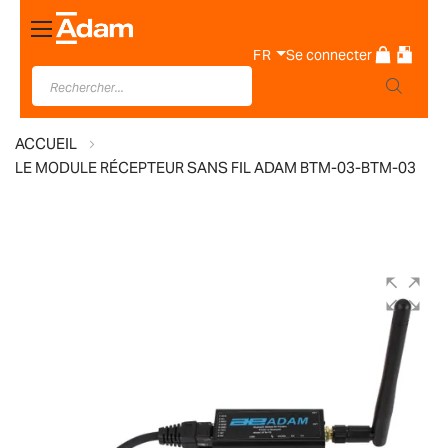
Basculer
la
FR
Se connecter
navigation
ACCUEIL
LE MODULE RÉCEPTEUR SANS FIL ADAM BTM-03-BTM-03
Skip
to
the
end
of
the
images
gallery