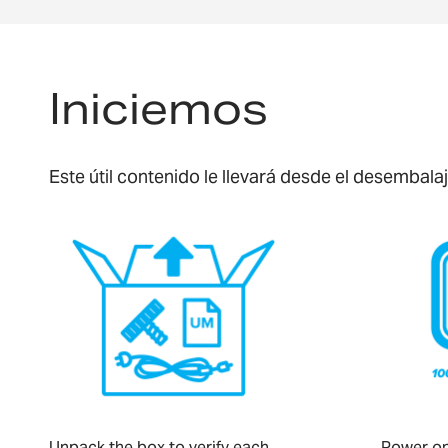
Iniciemos
Este útil contenido le llevará desde el desembal
Unpack the box to verify each
Power on 