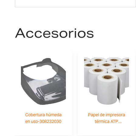
Accesorios
Cobertura húmeda
Papel de impresora
en uso-308232030
térmica ATP
(paquete de
10)-3126011281