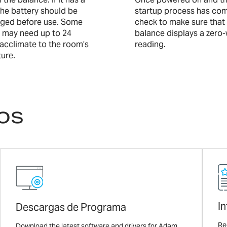
the battery should be
startup process has com
arged before use. Some
check to make sure that
 may need up to 24
balance displays a zero
 acclimate to the room’s
reading.
ure.
os
In
Descargas de Programa
Re
Download the latest software and drivers for Adam