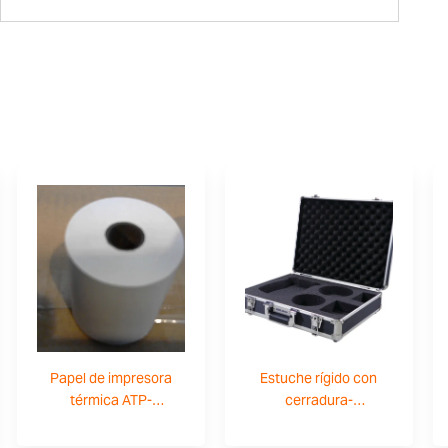
Papel de impresora
Estuche rígido con
térmica ATP-
cerradura-
3126011263
308002042