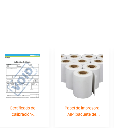
Certificado de
Papel de impresora
Cu
calibración-
AIP (paquete de
700660290
10)-3126014660