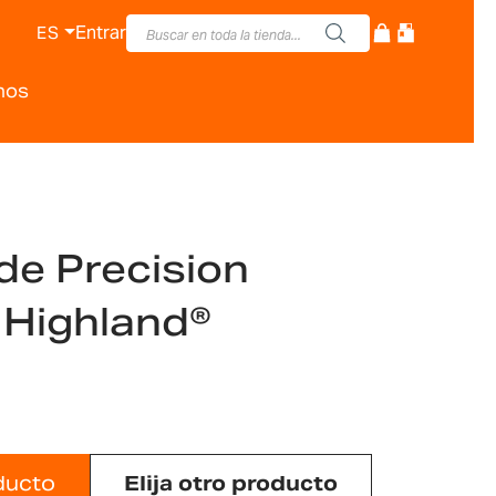
Entrar
ES
nos
de Precision
s Highland®
ducto
Elija otro producto