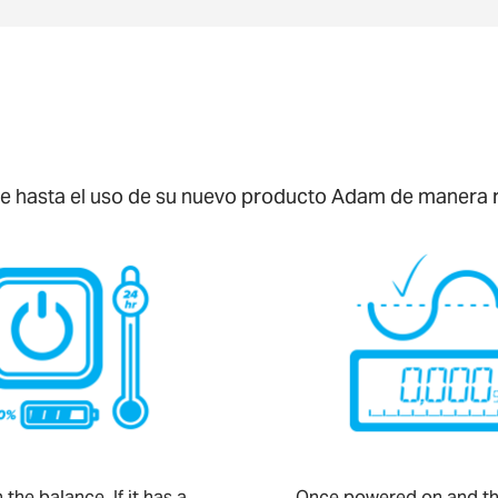
aje hasta el uso de su nuevo producto Adam de manera rá
the balance. If it has a
Once powered on and t