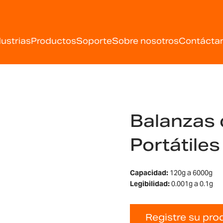
dustrias
Productos
Soporte
Sobre nosotros
Contácta
Balanzas 
Portátile
Capacidad:
120g a 6000g
Legibilidad:
0.001g a 0.1g
Registre su pro