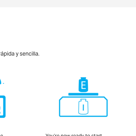
pida y sencilla.
he
You’re now ready to start